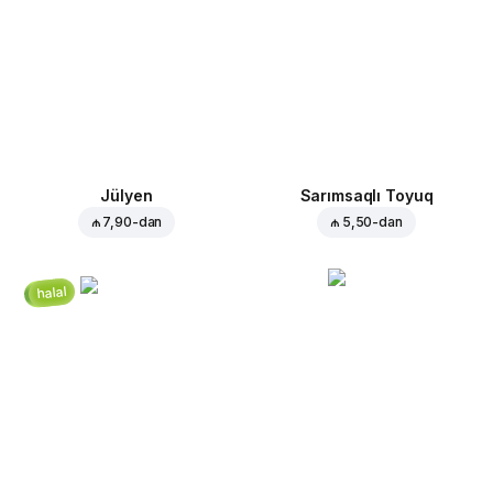
Jülyen
Sarımsaqlı Toyuq
₼ 7,90
-dan
₼ 5,50
-dan
halal