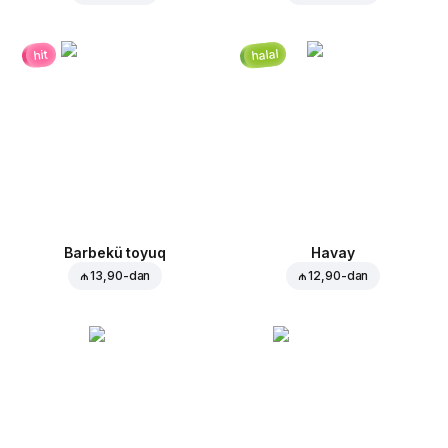
halal
hit
Barbekü toyuq
Havay
₼ 13,90
-dan
₼ 12,90
-dan