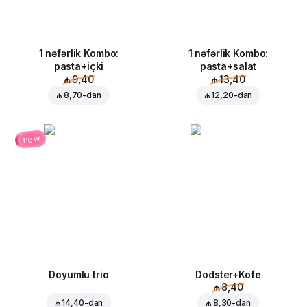
1 nəfərlik Kombo:
1 nəfərlik Kombo:
pasta+içki
pasta+salat
₼ 9,40
₼ 13,40
₼ 8,70
-dan
₼ 12,20
-dan
new
Doyumlu trio
Dodster+Kofe
₼ 8,40
₼ 14,40
-dan
₼ 8,30
-dan