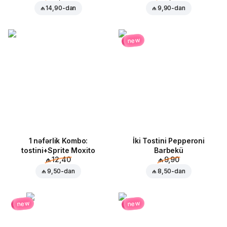
₼ 14,90
-dan
₼ 9,90
-dan
new
1 nəfərlik Kombo:
İki Tostini Pepperoni
tostini+Sprite Moxito
Barbekü
₼ 12,40
₼ 9,90
₼ 9,50
-dan
₼ 8,50
-dan
new
new