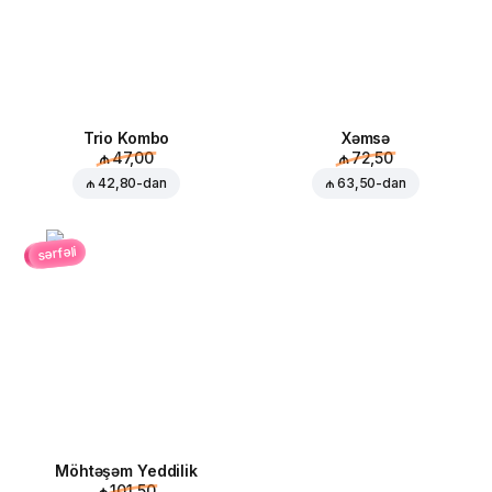
Trio Kombo
Xəmsə
₼ 47,00
₼ 72,50
₼ 42,80
-dan
₼ 63,50
-dan
sərfəli
Möhtəşəm Yeddilik
₼ 101,50