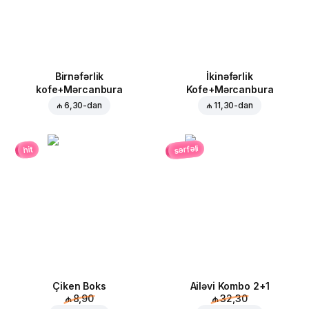
Birnəfərlik
İkinəfərlik
kofe+Mərcanbura
Kofe+Mərcanbura
₼ 6,30
-dan
₼ 11,30
-dan
sərfəli
hit
Çiken Boks
Ailəvi Kombo 2+1
₼ 8,90
₼ 32,30