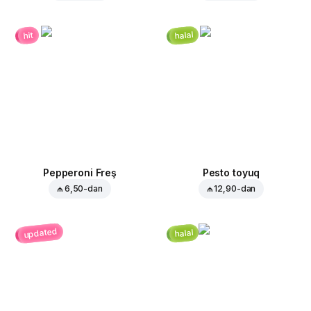
halal
hit
Pepperoni Freş
Pesto toyuq
₼ 6,50
-dan
₼ 12,90
-dan
updated
halal