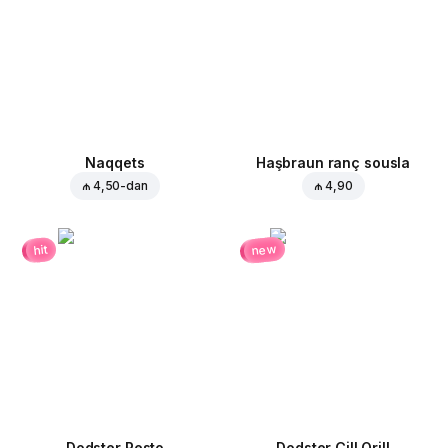
Naqqets
Haşbraun ranç sousla
₼ 4,50
-dan
₼ 4,90
new
hit
Dodster Pesto
Dodster Çill Qrill