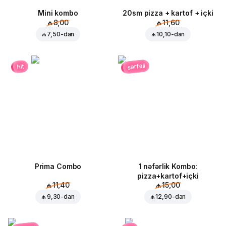
Mini kombo
20sm pizza + kartof + içki
₼ 8,00
₼ 11,60
₼ 7,50
-dan
₼ 10,10
-dan
sərfəli
hit
Prima Combo
1 nəfərlik Kombo:
pizza+kartof+içki
₼ 11,40
₼ 15,00
₼ 9,30
-dan
₼ 12,90
-dan