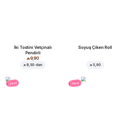
İki Tostini Vetçinalı
Soyuq Çiken Roll
Pendirli
₼ 9,90
₼ 8,50
-dan
₼ 5,90
new
yeni