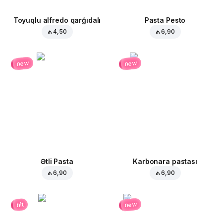
Toyuqlu alfredo qarğıdalı
Pasta Pesto
₼ 4,50
₼ 6,90
new
new
Ətli Pasta
Karbonara pastası
₼ 6,90
₼ 6,90
new
hit