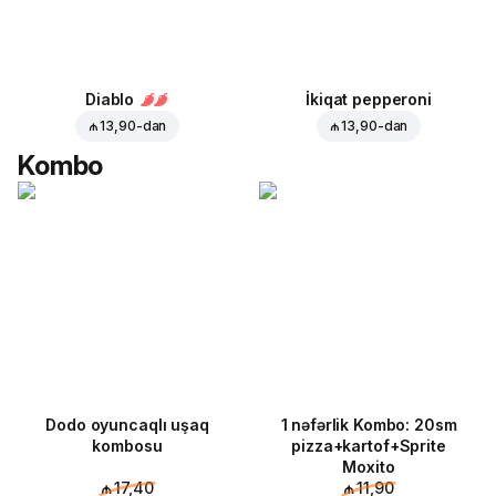
Diablo
İkiqat pepperoni
₼ 13,90
-dan
₼ 13,90
-dan
Kombo
Dodo oyuncaqlı uşaq
1 nəfərlik Kombo: 20sm
kombosu
pizza+kartof+Sprite
Moxito
₼ 17,40
₼ 11,90