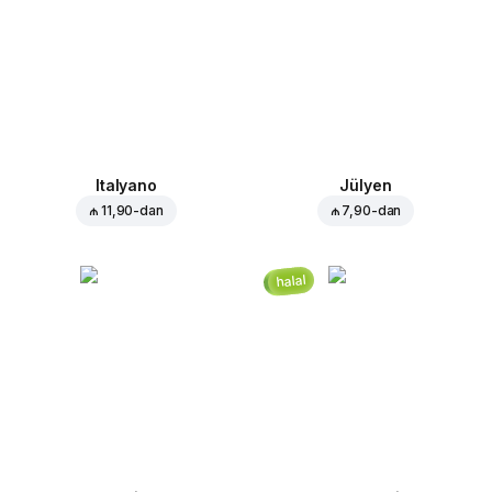
Italyano
Jülyen
₼ 11,90
-dan
₼ 7,90
-dan
halal