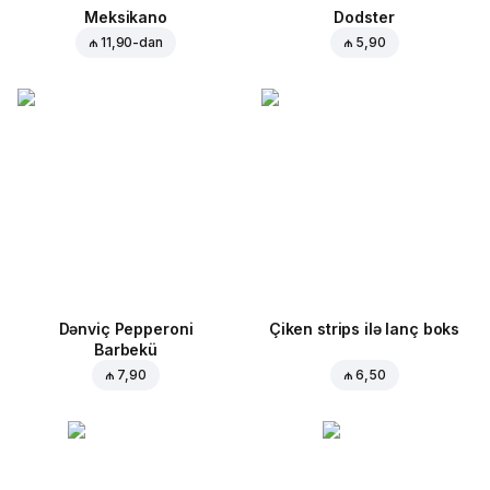
Meksikano
Dodster
₼ 11,90
-dan
₼ 5,90
Dənviç Pepperoni
Çiken strips ilə lanç boks
Barbekü
₼ 7,90
₼ 6,50