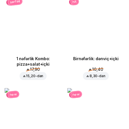
sərfəli
hit
1 nəfərlik Kombo:
Birnəfərlik: dənviç+içki
pizza+salat+içki
₼ 17,90
₼ 10,40
₼ 15,20
-dan
₼ 8,30
-dan
new
new