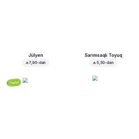
Jülyen
Sarımsaqlı Toyuq
₼ 7,90
-dan
₼ 5,50
-dan
halal