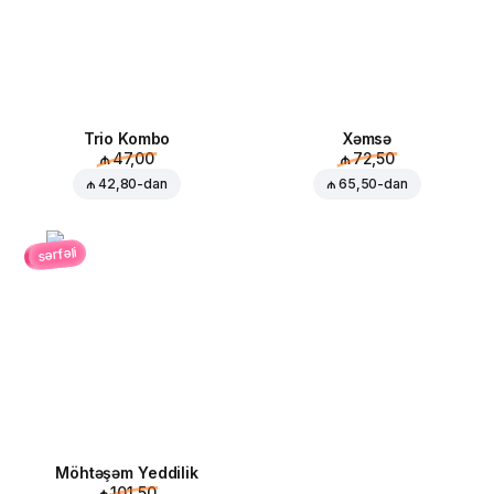
Trio Kombo
Xəmsə
₼ 47,00
₼ 72,50
₼ 42,80
-dan
₼ 65,50
-dan
sərfəli
Möhtəşəm Yeddilik
₼ 101,50