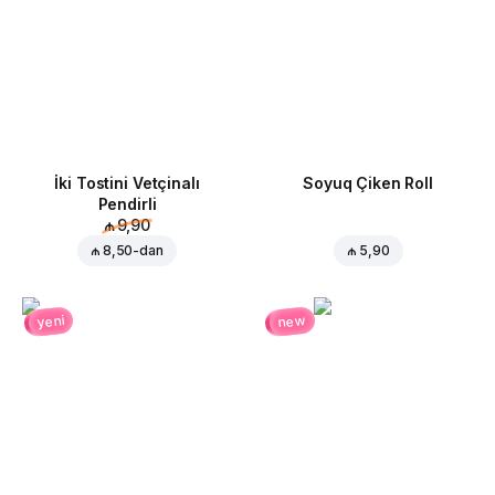
İki Tostini Vetçinalı
Soyuq Çiken Roll
Pendirli
₼ 9,90
₼ 8,50
-dan
₼ 5,90
new
yeni