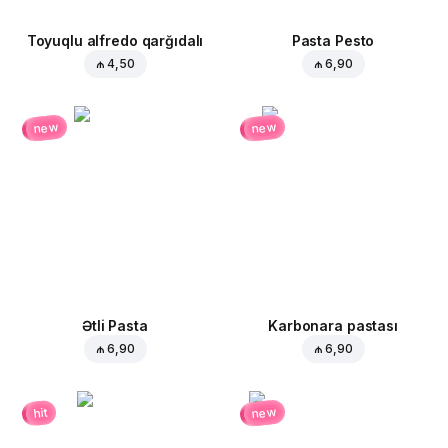
Toyuqlu alfredo qarğıdalı
Pasta Pesto
₼ 4,50
₼ 6,90
new
new
Ətli Pasta
Karbonara pastası
₼ 6,90
₼ 6,90
new
hit