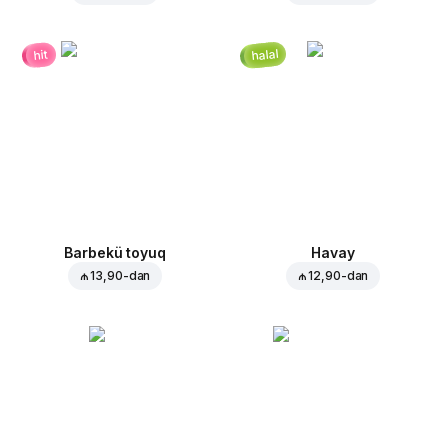
halal
hit
Barbekü toyuq
Havay
₼ 13,90
-dan
₼ 12,90
-dan