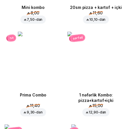
Mini kombo
20sm pizza + kartof + içki
₼ 8,00
₼ 11,60
₼ 7,50
-dan
₼ 10,10
-dan
sərfəli
hit
Prima Combo
1 nəfərlik Kombo:
pizza+kartof+içki
₼ 11,40
₼ 15,00
₼ 9,30
-dan
₼ 12,90
-dan