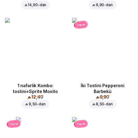
₼ 14,90
-dan
₼ 9,90
-dan
new
1 nəfərlik Kombo:
İki Tostini Pepperoni
tostini+Sprite Moxito
Barbekü
₼ 12,40
₼ 9,90
₼ 9,50
-dan
₼ 8,50
-dan
new
new