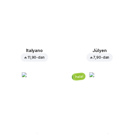
Italyano
Jülyen
₼ 11,90
-dan
₼ 7,90
-dan
halal