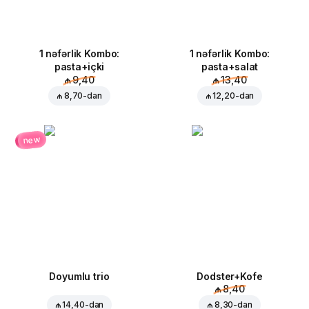
1 nəfərlik Kombo:
1 nəfərlik Kombo:
pasta+içki
pasta+salat
₼ 9,40
₼ 13,40
₼ 8,70
-dan
₼ 12,20
-dan
new
Doyumlu trio
Dodster+Kofe
₼ 8,40
₼ 14,40
-dan
₼ 8,30
-dan