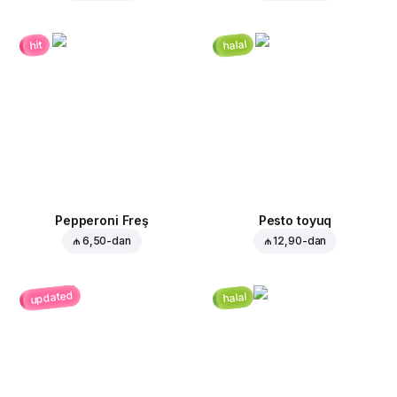
halal
hit
Pepperoni Freş
Pesto toyuq
₼ 6,50
-dan
₼ 12,90
-dan
updated
halal