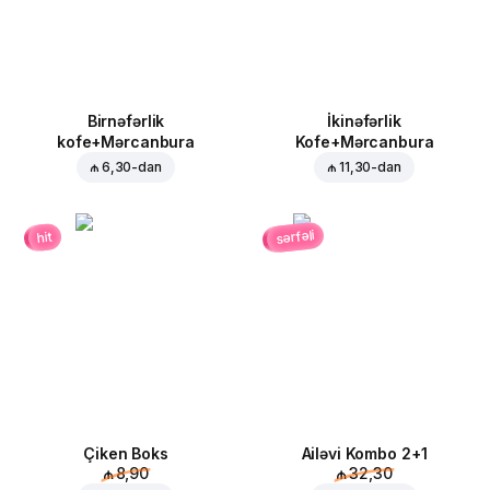
Birnəfərlik
İkinəfərlik
kofe+Mərcanbura
Kofe+Mərcanbura
₼ 6,30
-dan
₼ 11,30
-dan
sərfəli
hit
Çiken Boks
Ailəvi Kombo 2+1
₼ 8,90
₼ 32,30