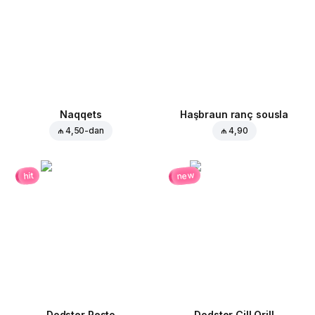
Naqqets
Haşbraun ranç sousla
₼ 4,50
-dan
₼ 4,90
new
hit
Dodster Pesto
Dodster Çill Qrill