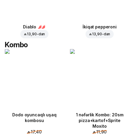
Diablo
İkiqat pepperoni
₼ 13,90
-dan
₼ 13,90
-dan
Kombo
Dodo oyuncaqlı uşaq
1 nəfərlik Kombo: 20sm
kombosu
pizza+kartof+Sprite
Moxito
₼ 17,40
₼ 11,90