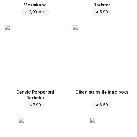
Meksikano
Dodster
₼ 11,90
-dan
₼ 5,90
Dənviç Pepperoni
Çiken strips ilə lanç boks
Barbekü
₼ 7,90
₼ 6,50