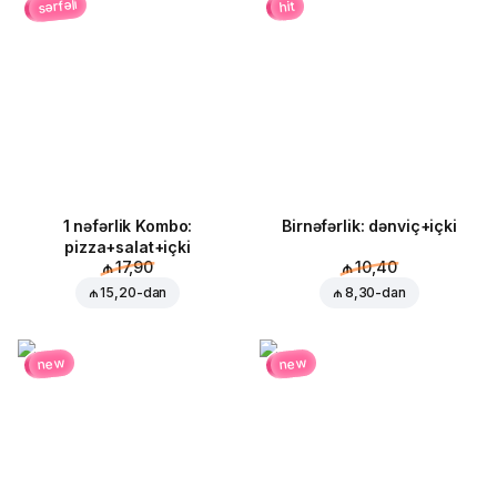
sərfəli
hit
1 nəfərlik Kombo:
Birnəfərlik: dənviç+içki
pizza+salat+içki
₼ 17,90
₼ 10,40
₼ 15,20
-dan
₼ 8,30
-dan
new
new