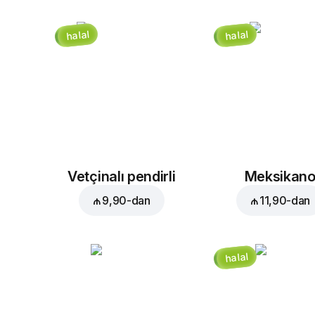
halal
halal
Vetçinalı pendirli
Meksikan
₼ 9,90
-dan
₼ 11,90
-dan
halal