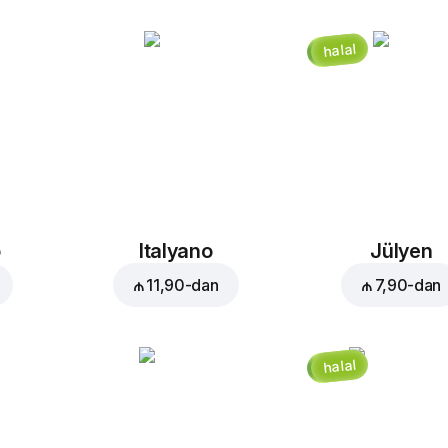
halal
o
Italyano
Jülyen
₼ 11,90
-dan
₼ 7,90
-dan
halal