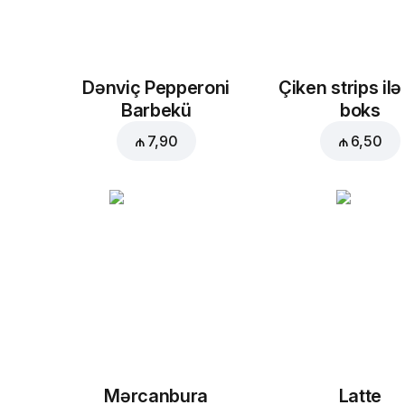
Dənviç Pepperoni
Çiken strips ilə
Barbekü
boks
₼ 7,90
₼ 6,50
Mərcanbura
Latte