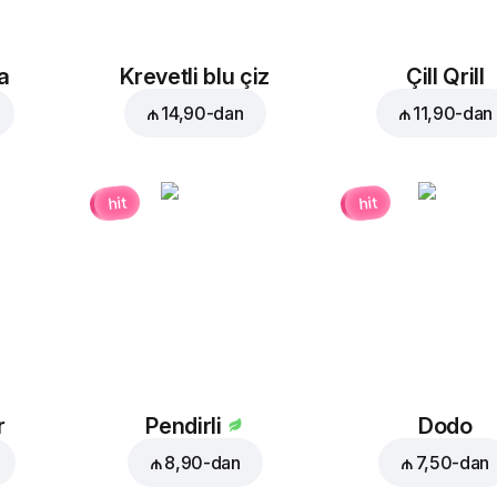
a
Krevetli blu çiz
Çill Qrill
₼ 14,90
-dan
₼ 11,90
-dan
hit
hit
r
Pendirli
Dodo
₼ 8,90
-dan
₼ 7,50
-dan