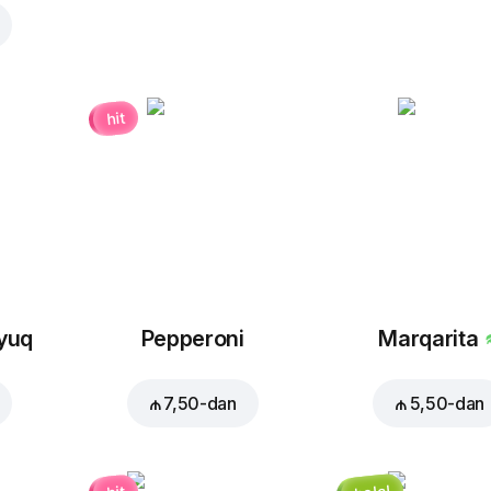
hit
oyuq
Pepperoni
Marqarita
₼ 7,50
-dan
₼ 5,50
-dan