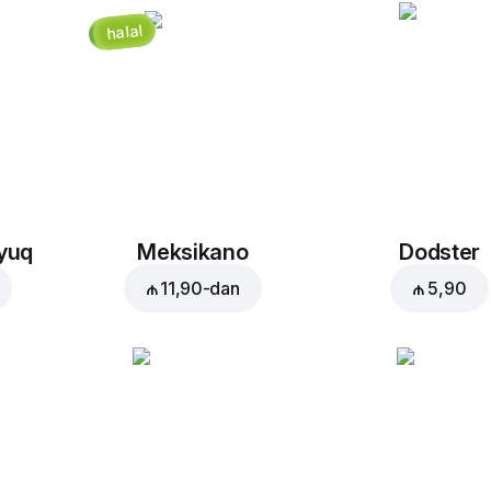
halal
Səbətə əlavə et:
₼ 2,50
oyuq
Meksikano
Dodster
₼ 11,90
-dan
₼ 5,90