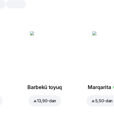
Coca-Cola Zero
0.5 litr
0,33 litr
0.5 litr
Barbekü toyuq
Marqarita
₼ 13,90
-dan
₼ 5,50
-dan