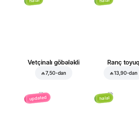
halal
halal
Vetçinalı göbələkli
Ranç toyu
₼ 7,50
-dan
₼ 13,90
-dan
updated
halal