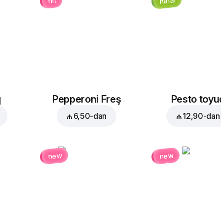
halal
hit
q
Pepperoni Freş
Pesto toyu
₼ 6,50
-dan
₼ 12,90
-dan
new
new