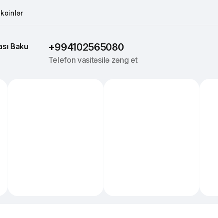
koinlər
sı 
Baku
+994102565080
Telefon vasitəsilə zəng et