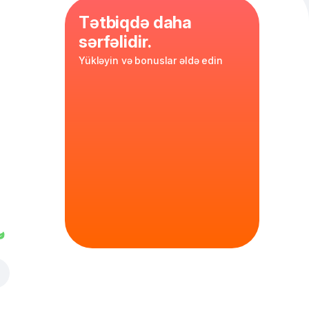
Tətbiqdə daha
sərfəlidir.
Yükləyin və bonuslar əldə edin
1 litr