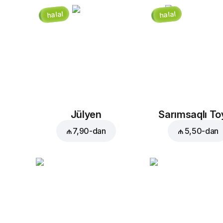
halal
halal
Jülyen
Sarımsaqlı T
₼ 7,90
-dan
₼ 5,50
-dan