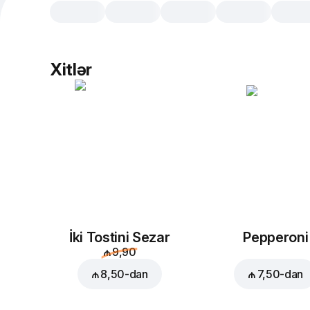
Xitlər
İki Tostini Sezar
Pepperoni
₼ 9,90
₼ 8,50
-dan
₼ 7,50
-dan