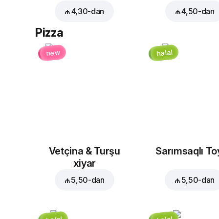
₼ 4,30
-dan
₼ 4,50
-dan
Pizza
halal
new
Vetçina & Turşu
Sarımsaqlı T
xiyar
₼ 5,50
-dan
₼ 5,50
-dan