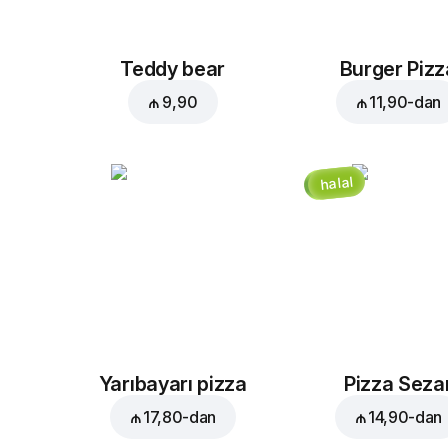
Teddy bear
Burger Pizz
₼ 9,90
₼ 11,90
-dan
halal
Yarıbayarı pizza
Pizza Seza
₼ 17,80
-dan
₼ 14,90
-dan