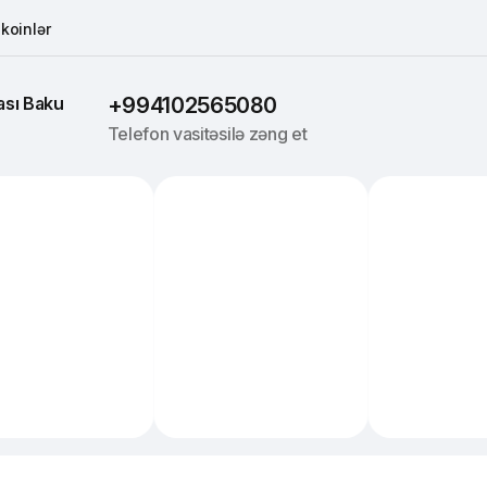
koinlər
sı 
Baku
+994102565080
Telefon vasitəsilə zəng et