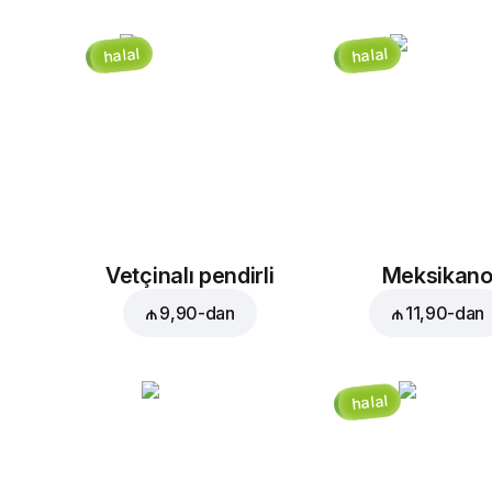
halal
halal
Vetçinalı pendirli
Meksikan
₼ 9,90
-dan
₼ 11,90
-dan
halal