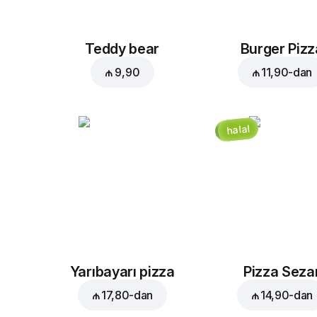
Teddy bear
Burger Pizz
₼ 9,90
₼ 11,90
-dan
halal
Yarıbayarı pizza
Pizza Seza
₼ 17,80
-dan
₼ 14,90
-dan