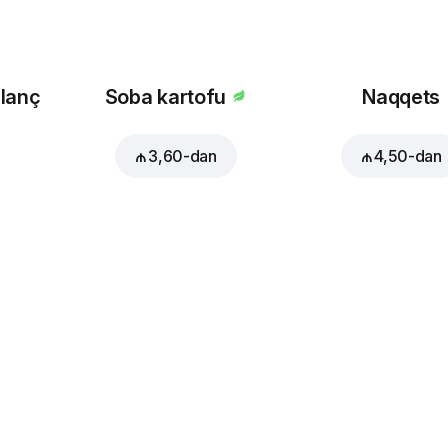
 lanç
Soba kartofu
Naqqets
Yaşıl bibər
Göbələk
₼ 1,20
₼ 2,00
₼ 3,60
-dan
₼ 4,50
-dan
Çedar və
Acı bibər
Parmesan
pendirlərinin
₼ 1,20
₼ 2,50
qarışığı
Italyan otları
Krevetlər