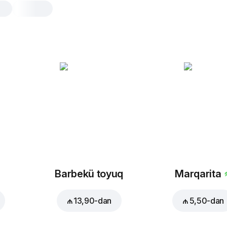
Çill Qrill
30 cm, ənənəvi xəmir xəmir, 560 gr
Toyuq
,
mozarella
,
turşu xiyar
,
sarımsaq
,
alfredo sousu
,
chill qril
25 cm
30 cm
Ənənəvi xəmir
Nazik 
Barbekü toyuq
Marqarita
Zövqünüzə uyğun əlavə ed
₼ 13,90
-dan
₼ 5,50
-dan