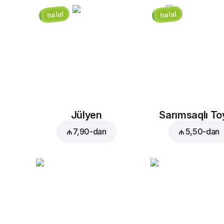
halal
halal
Jülyen
Sarımsaqlı T
₼ 7,90
-dan
₼ 5,50
-dan