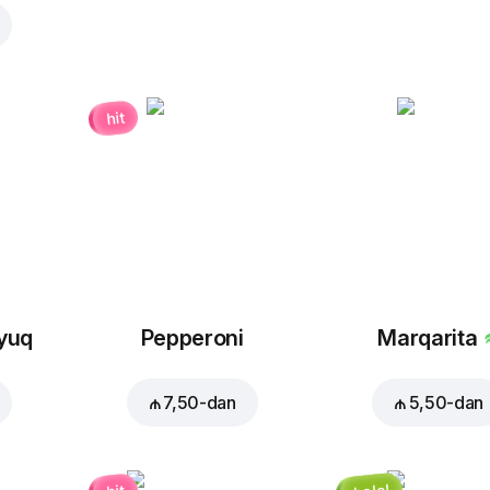
₼ 1,20
₼ 4,50
hit
Mal əti Slays
₼ 4,00
oyuq
Pepperoni
Marqarita
₼ 7,50
-dan
₼ 5,50
-dan