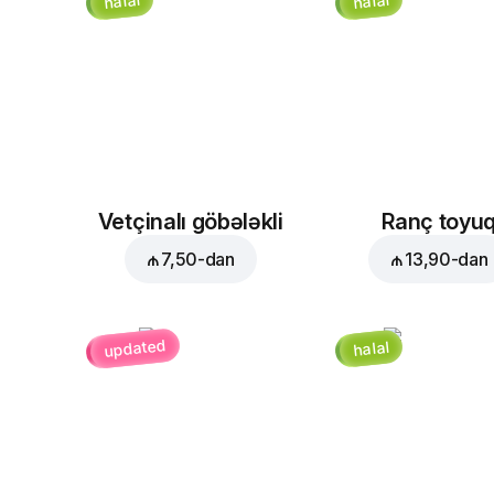
halal
halal
Vetçinalı göbələkli
Ranç toyu
₼ 7,50
-dan
₼ 13,90
-dan
updated
halal