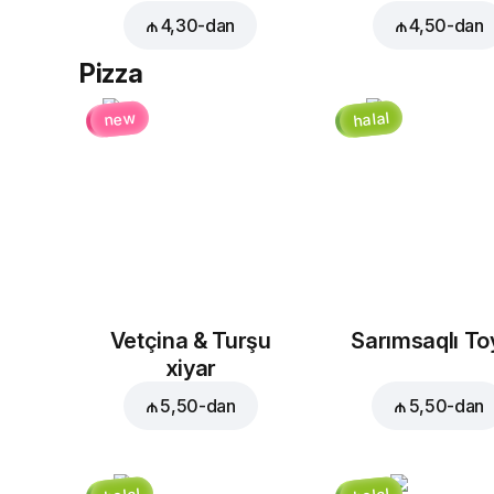
₼ 4,30
-dan
₼ 4,50
-dan
Pizza
halal
new
Vetçina & Turşu
Sarımsaqlı T
xiyar
₼ 5,50
-dan
₼ 5,50
-dan