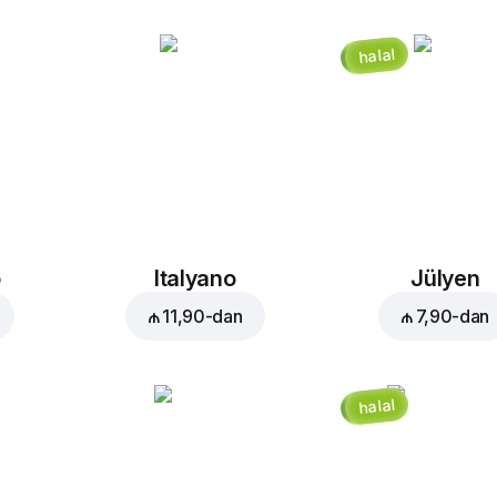
halal
o
Italyano
Jülyen
₼ 11,90
-dan
₼ 7,90
-dan
halal