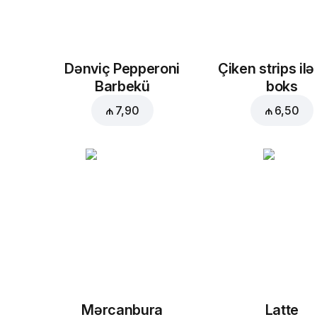
Dənviç Pepperoni
Çiken strips ilə
Barbekü
boks
₼ 7,90
₼ 6,50
Mərcanbura
Latte