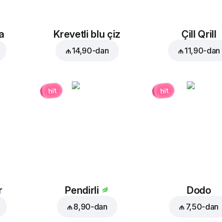
a
Krevetli blu çiz
Çill Qrill
₼ 14,90
-dan
₼ 11,90
-dan
hit
hit
r
Pendirli
Dodo
₼ 8,90
-dan
₼ 7,50
-dan