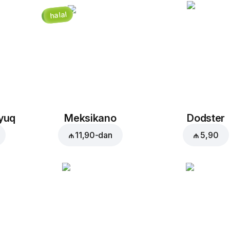
halal
Küncütlü
Mozzarella
kənarlar
₼ 0,80
₼ 2,50
hinduşka
Zeytun
Səbətə əlavə et:
₼ 17,5
vetçina
oyuq
Meksikano
Dodster
₼ 1,20
₼ 3,00
₼ 11,90
-dan
₼ 5,90
Ağ pendir
Qarğıdalı
Qı
₼ 2,50
₼ 1,50