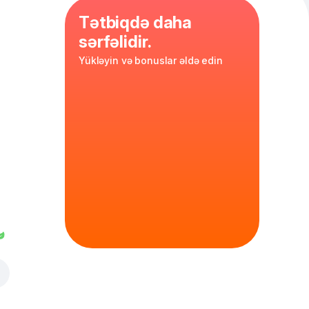
Tətbiqdə daha
sərfəlidir.
Yükləyin və bonuslar əldə edin
sogan
,
l sous
35 cm
xəmir
in