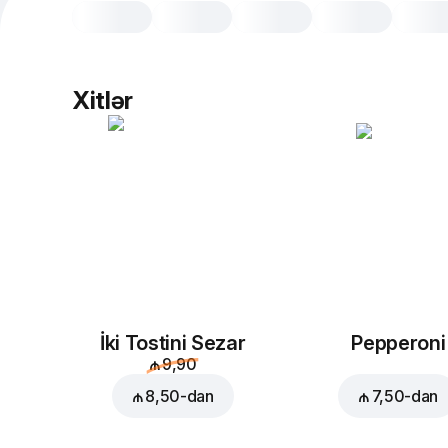
Xitlər
İki Tostini Sezar
Pepperoni
₼ 9,90
₼ 8,50
-dan
₼ 7,50
-dan