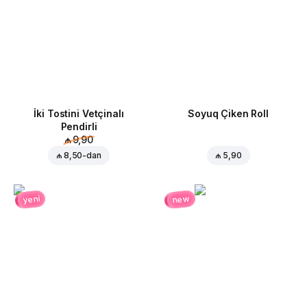
İki Tostini Vetçinalı
Soyuq Çiken Roll
Pendirli
₼ 9,90
₼ 8,50
-dan
₼ 5,90
new
yeni