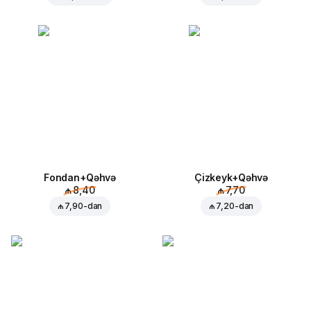
Fondan+Qəhvə
Çizkeyk+Qəhvə
₼ 8,40
₼ 7,70
₼ 7,90
-dan
₼ 7,20
-dan