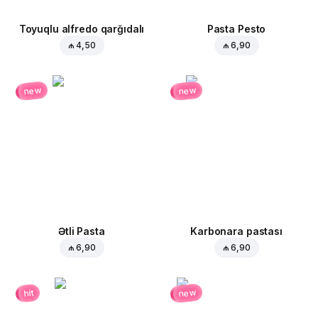
Toyuqlu alfredo qarğıdalı
Pasta Pesto
₼ 4,50
₼ 6,90
new
new
Ətli Pasta
Karbonara pastası
₼ 6,90
₼ 6,90
new
hit