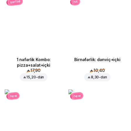
sərfəli
hit
1 nəfərlik Kombo:
Birnəfərlik: dənviç+içki
pizza+salat+içki
₼ 17,90
₼ 10,40
₼ 15,20
-dan
₼ 8,30
-dan
new
new