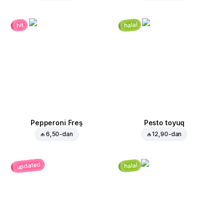
halal
hit
Pepperoni Freş
Pesto toyuq
₼ 6,50
-dan
₼ 12,90
-dan
updated
halal