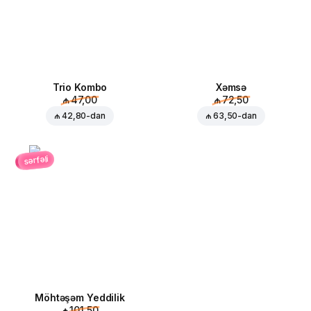
Trio Kombo
Xəmsə
₼ 47,00
₼ 72,50
₼ 42,80
-dan
₼ 63,50
-dan
sərfəli
Möhtəşəm Yeddilik
₼ 101,50