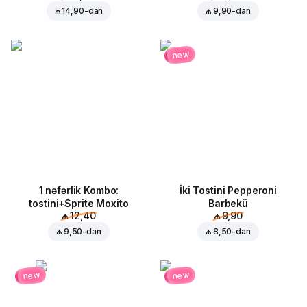
₼ 14,90
-dan
₼ 9,90
-dan
new
1 nəfərlik Kombo:
İki Tostini Pepperoni
tostini+Sprite Moxito
Barbekü
₼ 12,40
₼ 9,90
₼ 9,50
-dan
₼ 8,50
-dan
new
new