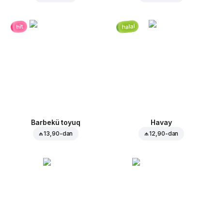
halal
hit
Barbekü toyuq
Havay
₼ 13,90
-dan
₼ 12,90
-dan