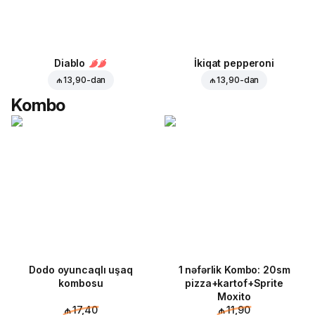
Diablo
İkiqat pepperoni
₼ 13,90
-dan
₼ 13,90
-dan
Kombo
Dodo oyuncaqlı uşaq
1 nəfərlik Kombo: 20sm
kombosu
pizza+kartof+Sprite
Moxito
₼ 17,40
₼ 11,90