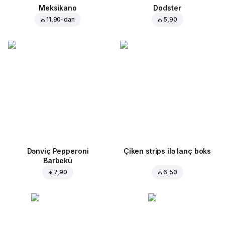
Meksikano
Dodster
₼ 11,90
-dan
₼ 5,90
Dənviç Pepperoni
Çiken strips ilə lanç boks
Barbekü
₼ 7,90
₼ 6,50