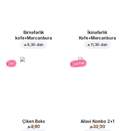
Birnəfərlik
İkinəfərlik
kofe+Mərcanbura
Kofe+Mərcanbura
₼ 6,30
-dan
₼ 11,30
-dan
sərfəli
hit
Çiken Boks
Ailəvi Kombo 2+1
₼ 8,90
₼ 32,30