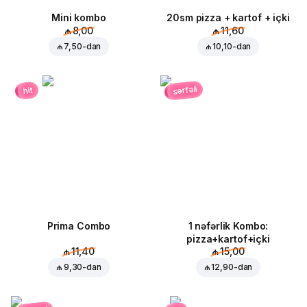
Mini kombo
20sm pizza + kartof + içki
₼ 8,00
₼ 11,60
₼ 7,50
-dan
₼ 10,10
-dan
sərfəli
hit
Prima Combo
1 nəfərlik Kombo:
pizza+kartof+içki
₼ 11,40
₼ 15,00
₼ 9,30
-dan
₼ 12,90
-dan