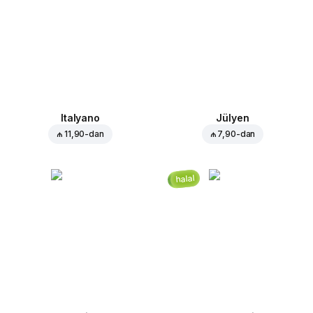
Italyano
Jülyen
₼ 11,90
-dan
₼ 7,90
-dan
halal