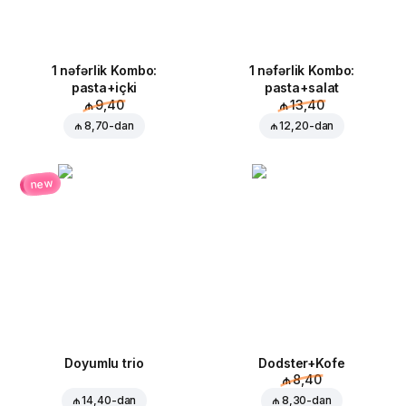
1 nəfərlik Kombo:
1 nəfərlik Kombo:
pasta+içki
pasta+salat
₼ 9,40
₼ 13,40
₼ 8,70
-dan
₼ 12,20
-dan
new
Doyumlu trio
Dodster+Kofe
₼ 8,40
₼ 14,40
-dan
₼ 8,30
-dan