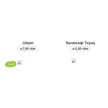
Jülyen
Sarımsaqlı Toyuq
₼ 7,90
-dan
₼ 5,50
-dan
halal