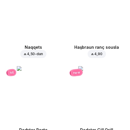
Naqqets
Haşbraun ranç sousla
₼ 4,50
-dan
₼ 4,90
new
hit
Dodster Pesto
Dodster Çill Qrill