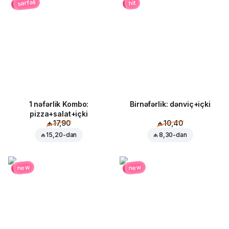
sərfəli
hit
1 nəfərlik Kombo:
Birnəfərlik: dənviç+içki
pizza+salat+içki
₼ 17,90
₼ 10,40
₼ 15,20
-dan
₼ 8,30
-dan
new
new