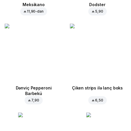
Meksikano
Dodster
₼ 11,90
-dan
₼ 5,90
Dənviç Pepperoni
Çiken strips ilə lanç boks
Barbekü
₼ 7,90
₼ 6,50