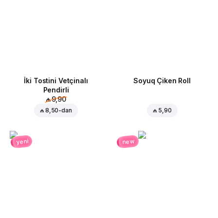
İki Tostini Vetçinalı
Soyuq Çiken Roll
Pendirli
₼ 9,90
₼ 8,50
-dan
₼ 5,90
new
yeni