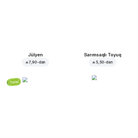
Jülyen
Sarımsaqlı Toyuq
₼ 7,90
-dan
₼ 5,50
-dan
halal