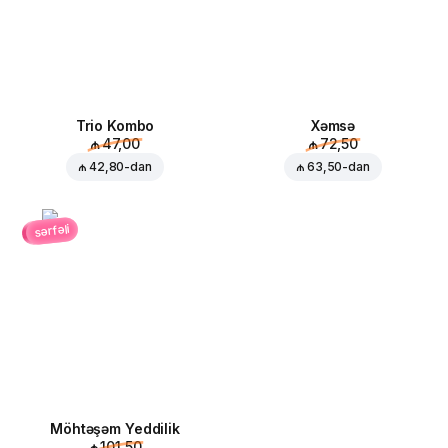
Trio Kombo
Xəmsə
₼ 47,00
₼ 72,50
₼ 42,80
-dan
₼ 63,50
-dan
sərfəli
Möhtəşəm Yeddilik
₼ 101,50