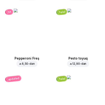
halal
hit
Pepperoni Freş
Pesto toyuq
₼ 6,50
-dan
₼ 12,90
-dan
updated
halal