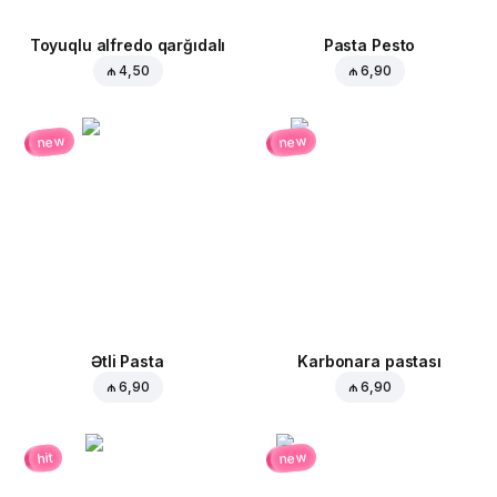
Toyuqlu alfredo qarğıdalı
Pasta Pesto
₼ 4,50
₼ 6,90
new
new
Ətli Pasta
Karbonara pastası
₼ 6,90
₼ 6,90
new
hit