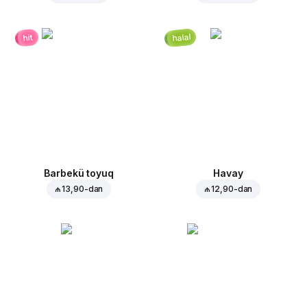
halal
hit
Barbekü toyuq
Havay
₼ 13,90
-dan
₼ 12,90
-dan