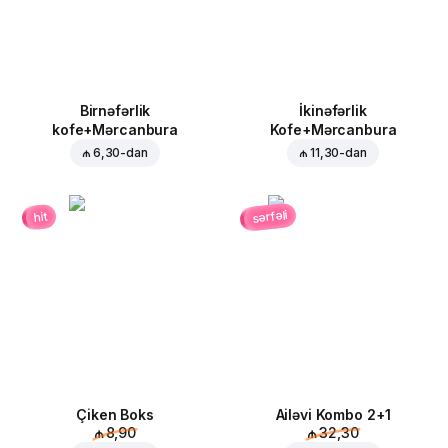
Birnəfərlik
İkinəfərlik
kofe+Mərcanbura
Kofe+Mərcanbura
₼ 6,30
-dan
₼ 11,30
-dan
sərfəli
hit
Çiken Boks
Ailəvi Kombo 2+1
₼ 8,90
₼ 32,30