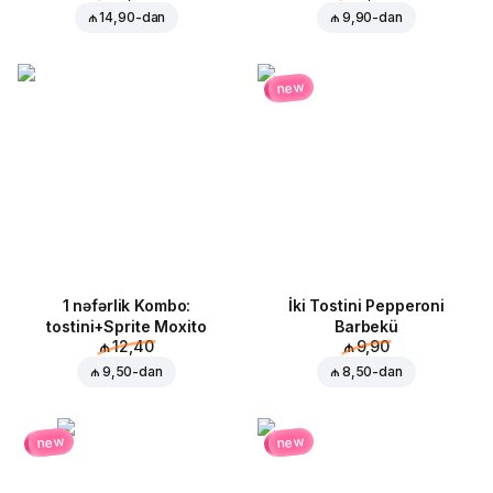
₼ 14,90
-dan
₼ 9,90
-dan
new
1 nəfərlik Kombo:
İki Tostini Pepperoni
tostini+Sprite Moxito
Barbekü
₼ 12,40
₼ 9,90
₼ 9,50
-dan
₼ 8,50
-dan
new
new