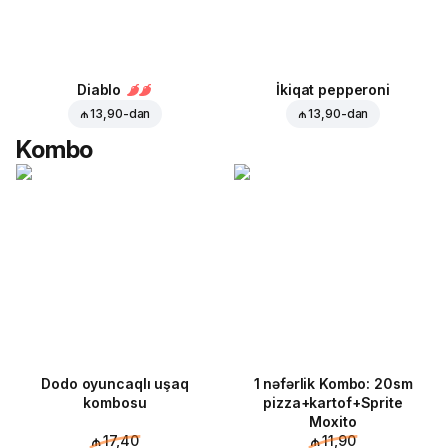
Diablo
İkiqat pepperoni
₼ 13,90
-dan
₼ 13,90
-dan
Kombo
Dodo oyuncaqlı uşaq
1 nəfərlik Kombo: 20sm
kombosu
pizza+kartof+Sprite
Moxito
₼ 17,40
₼ 11,90