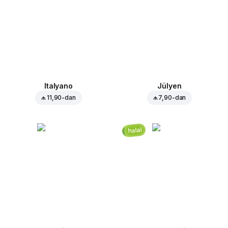
Italyano
Jülyen
₼ 11,90
-dan
₼ 7,90
-dan
halal