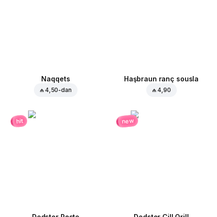
Naqqets
Haşbraun ranç sousla
₼ 4,50
-dan
₼ 4,90
new
hit
Dodster Pesto
Dodster Çill Qrill