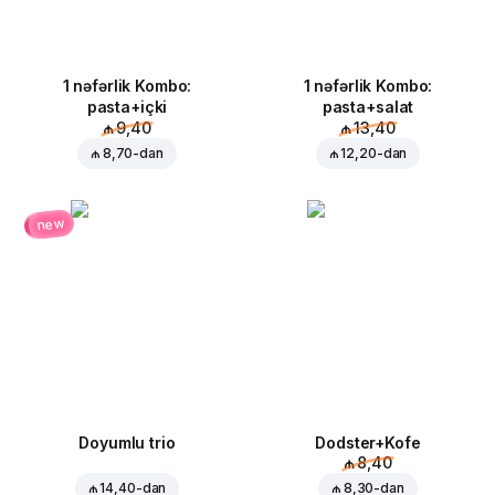
1 nəfərlik Kombo:
1 nəfərlik Kombo:
pasta+içki
pasta+salat
₼ 9,40
₼ 13,40
₼ 8,70
-dan
₼ 12,20
-dan
new
Doyumlu trio
Dodster+Kofe
₼ 8,40
₼ 14,40
-dan
₼ 8,30
-dan