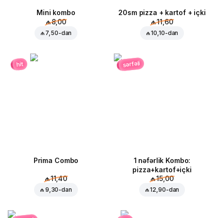
Mini kombo
20sm pizza + kartof + içki
₼ 8,00
₼ 11,60
₼ 7,50
-dan
₼ 10,10
-dan
sərfəli
hit
Prima Combo
1 nəfərlik Kombo:
pizza+kartof+içki
₼ 11,40
₼ 15,00
₼ 9,30
-dan
₼ 12,90
-dan