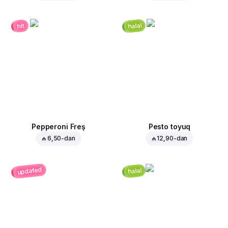
halal
hit
Pepperoni Freş
Pesto toyuq
₼ 6,50
-dan
₼ 12,90
-dan
updated
halal