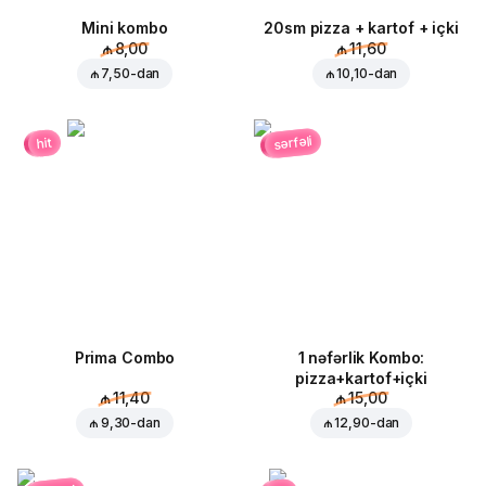
Mini kombo
20sm pizza + kartof + içki
₼ 8,00
₼ 11,60
₼ 7,50
-dan
₼ 10,10
-dan
sərfəli
hit
Prima Combo
1 nəfərlik Kombo:
pizza+kartof+içki
₼ 11,40
₼ 15,00
₼ 9,30
-dan
₼ 12,90
-dan