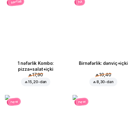
sərfəli
hit
1 nəfərlik Kombo:
Birnəfərlik: dənviç+içki
pizza+salat+içki
₼ 17,90
₼ 10,40
₼ 15,20
-dan
₼ 8,30
-dan
new
new