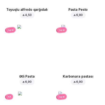
Toyuqlu alfredo qarğıdalı
Pasta Pesto
₼ 4,50
₼ 6,90
new
new
Ətli Pasta
Karbonara pastası
₼ 6,90
₼ 6,90
new
hit