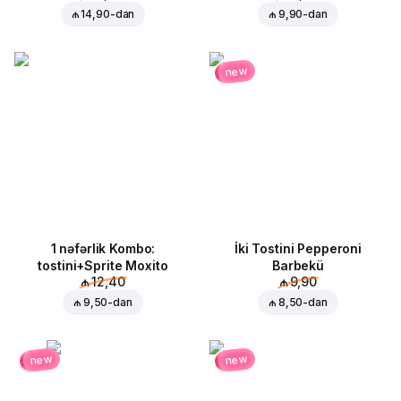
₼ 14,90
-dan
₼ 9,90
-dan
new
1 nəfərlik Kombo:
İki Tostini Pepperoni
tostini+Sprite Moxito
Barbekü
₼ 12,40
₼ 9,90
₼ 9,50
-dan
₼ 8,50
-dan
new
new