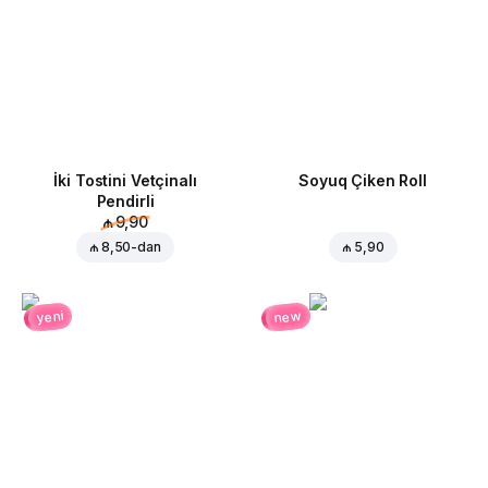
İki Tostini Vetçinalı
Soyuq Çiken Roll
Pendirli
₼ 9,90
₼ 8,50
-dan
₼ 5,90
new
yeni