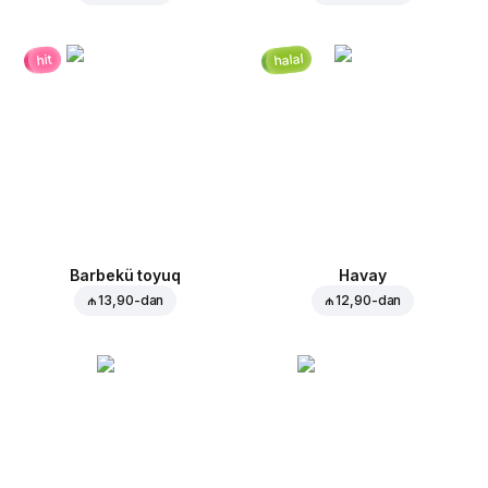
halal
hit
Barbekü toyuq
Havay
₼ 13,90
-dan
₼ 12,90
-dan