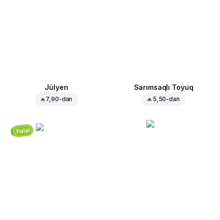
Jülyen
Sarımsaqlı Toyuq
₼ 7,90
-dan
₼ 5,50
-dan
halal