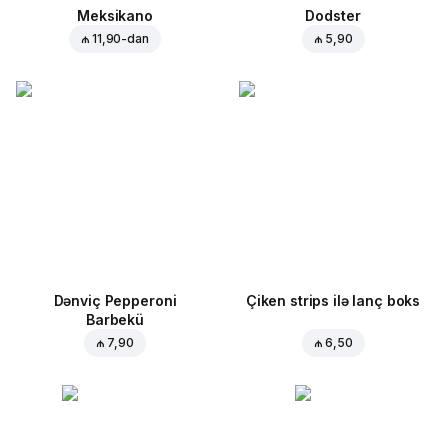
Meksikano
Dodster
₼ 11,90
-dan
₼ 5,90
Dənviç Pepperoni
Çiken strips ilə lanç boks
Barbekü
₼ 7,90
₼ 6,50