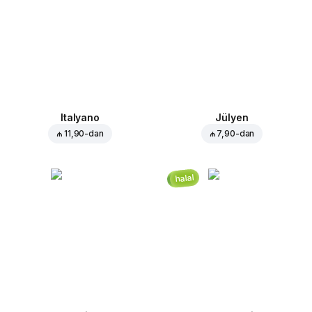
Italyano
Jülyen
₼ 11,90
-dan
₼ 7,90
-dan
halal