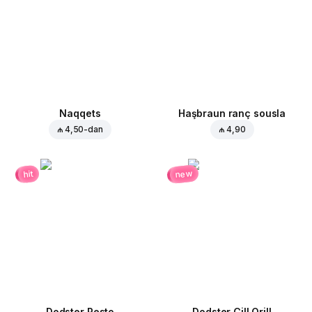
Naqqets
Haşbraun ranç sousla
₼ 4,50
-dan
₼ 4,90
new
hit
Dodster Pesto
Dodster Çill Qrill