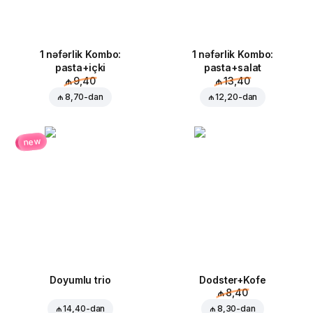
1 nəfərlik Kombo:
1 nəfərlik Kombo:
pasta+içki
pasta+salat
₼ 9,40
₼ 13,40
₼ 8,70
-dan
₼ 12,20
-dan
new
Doyumlu trio
Dodster+Kofe
₼ 8,40
₼ 14,40
-dan
₼ 8,30
-dan