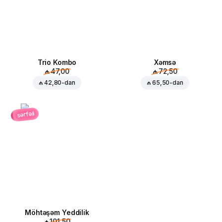
Trio Kombo
Xəmsə
₼ 47,00
₼ 72,50
₼ 42,80
-dan
₼ 65,50
-dan
sərfəli
Möhtəşəm Yeddilik
₼ 101,50