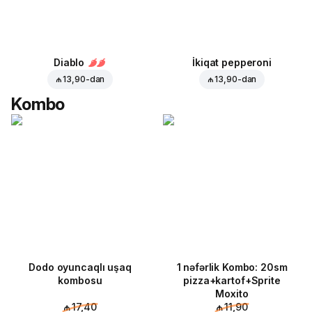
Diablo
İkiqat pepperoni
₼ 13,90
-dan
₼ 13,90
-dan
Kombo
Dodo oyuncaqlı uşaq
1 nəfərlik Kombo: 20sm
kombosu
pizza+kartof+Sprite
Moxito
₼ 17,40
₼ 11,90