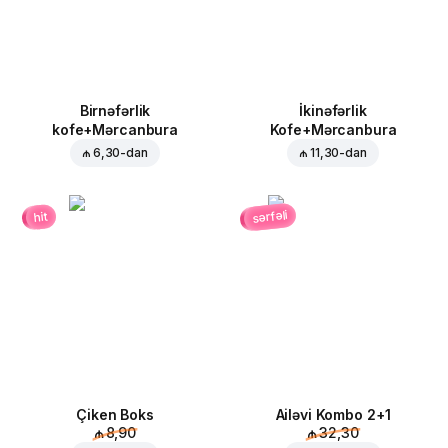
Birnəfərlik
İkinəfərlik
kofe+Mərcanbura
Kofe+Mərcanbura
₼ 6,30
-dan
₼ 11,30
-dan
sərfəli
hit
Çiken Boks
Ailəvi Kombo 2+1
₼ 8,90
₼ 32,30