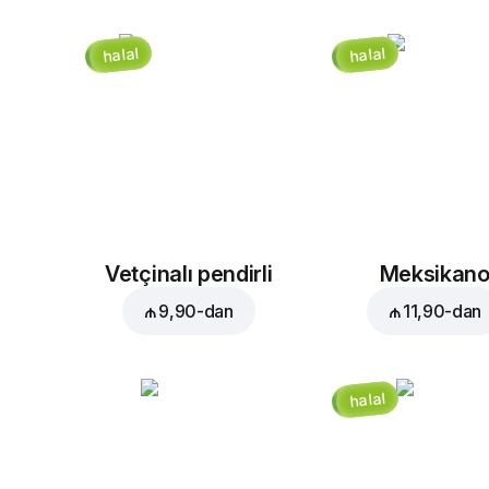
halal
halal
Vetçinalı pendirli
Meksikan
₼ 9,90
-dan
₼ 11,90
-dan
halal