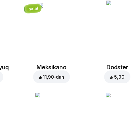
halal
₼ 1,00
Səbətə əlavə et:
₼ 3,50
oyuq
Meksikano
Dodster
₼ 11,90
-dan
₼ 5,90