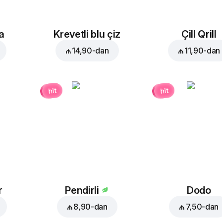
a
Krevetli blu çiz
Çill Qrill
₼ 14,90
-dan
₼ 11,90
-dan
hit
hit
r
Pendirli
Dodo
₼ 8,90
-dan
₼ 7,50
-dan