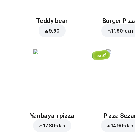
Teddy bear
Burger Pizz
₼ 9,90
₼ 11,90
-dan
halal
Yarıbayarı pizza
Pizza Seza
₼ 17,80
-dan
₼ 14,90
-dan