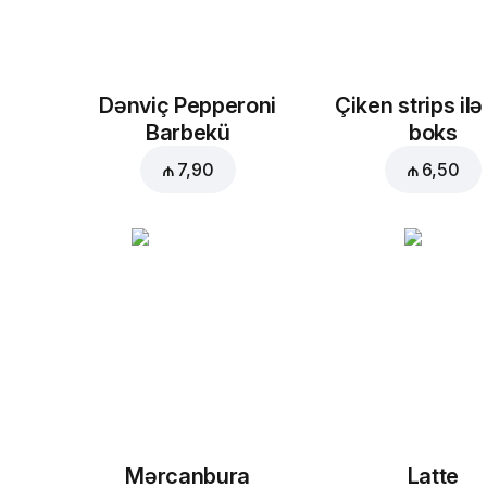
Dənviç Pepperoni
Çiken strips ilə
Barbekü
boks
₼ 7,90
₼ 6,50
Mərcanbura
Latte