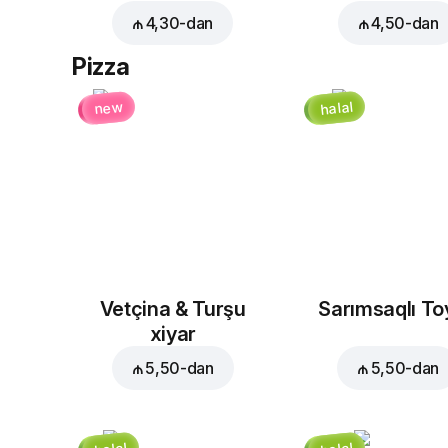
₼ 4,30
-dan
₼ 4,50
-dan
Pizza
halal
new
Vetçina & Turşu
Sarımsaqlı T
xiyar
₼ 5,50
-dan
₼ 5,50
-dan