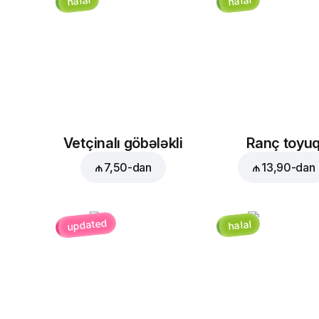
halal
halal
Vetçinalı göbələkli
Ranç toyu
₼ 7,50
-dan
₼ 13,90
-dan
updated
halal