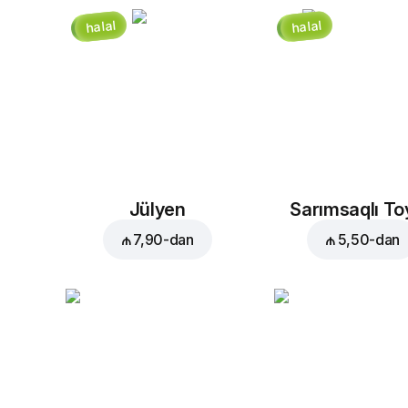
halal
halal
Jülyen
Sarımsaqlı T
₼ 7,90
-dan
₼ 5,50
-dan