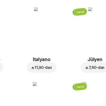
halal
o
Italyano
Jülyen
₼ 11,90
-dan
₼ 7,90
-dan
halal