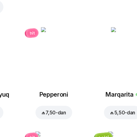
hit
oyuq
Pepperoni
Marqarita
₼ 7,50
-dan
₼ 5,50
-dan