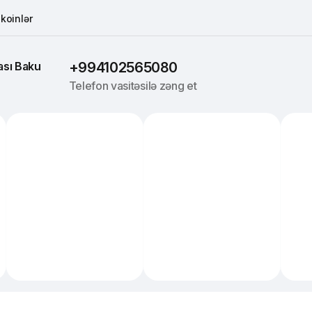
koinlər
sı 
Baku
+994102565080
Telefon vasitəsilə zəng et