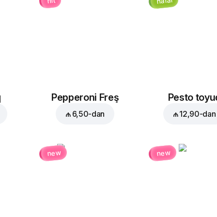
halal
hit
q
Pepperoni Freş
Pesto toyu
₼ 6,50
-dan
₼ 12,90
-dan
new
new