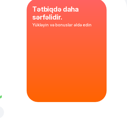
Tətbiqdə daha
sərfəlidir.
Yükləyin və bonuslar əldə edin
nünüzü fəth
litr
in