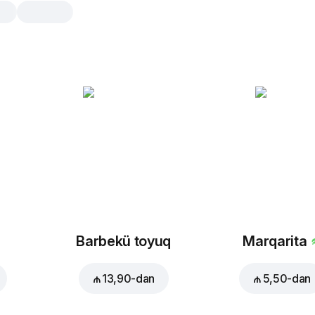
Amerikano
0.3 litr
Bir-iki qurtum isti Amerikano Sizi gü
etməyə səsləyəcək
0.3 litr
0.4 
Zövqünüzə uyğun əlavə ed
Barbekü toyuq
Marqarita
₼ 13,90
-dan
₼ 5,50
-dan
Süd