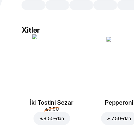
Xitlər
İki Tostini Sezar
Pepperoni
₼ 9,90
₼ 8,50
-dan
₼ 7,50
-dan