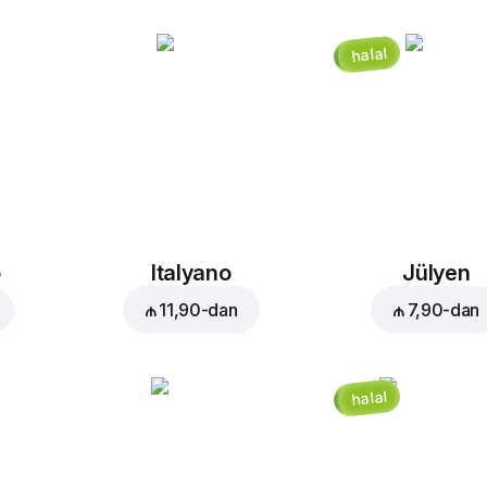
halal
o
Italyano
Jülyen
₼ 11,90
-dan
₼ 7,90
-dan
halal