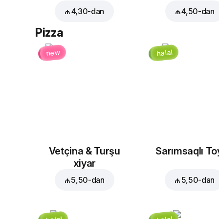
₼ 4,30
-dan
₼ 4,50
-dan
Pizza
halal
new
Vetçina & Turşu
Sarımsaqlı T
xiyar
₼ 5,50
-dan
₼ 5,50
-dan