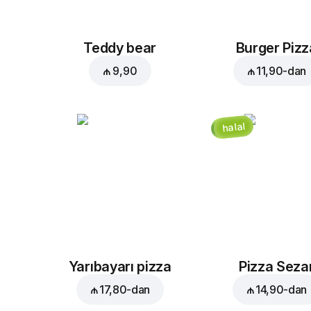
Teddy bear
Burger Pizz
₼ 9,90
₼ 11,90
-dan
halal
Yarıbayarı pizza
Pizza Seza
₼ 17,80
-dan
₼ 14,90
-dan