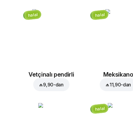
halal
halal
Vetçinalı pendirli
Meksikan
₼ 9,90
-dan
₼ 11,90
-dan
halal