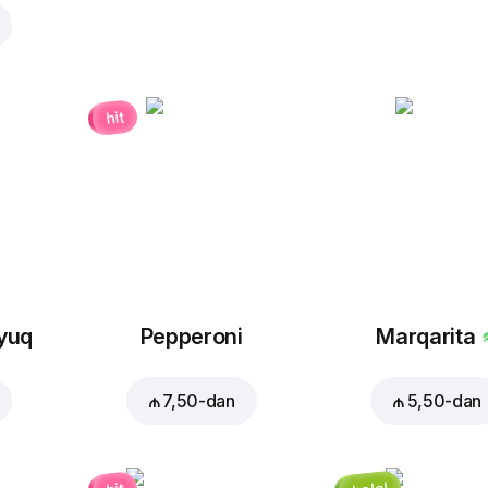
hit
oyuq
Pepperoni
Marqarita
₼ 7,50
-dan
₼ 5,50
-dan