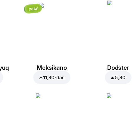
halal
Səbətə əlavə et:
₼ 3,90
oyuq
Meksikano
Dodster
₼ 11,90
-dan
₼ 5,90