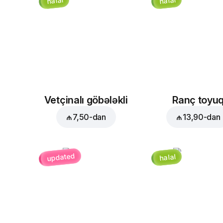
halal
halal
Vetçinalı göbələkli
Ranç toyu
₼ 7,50
-dan
₼ 13,90
-dan
updated
halal