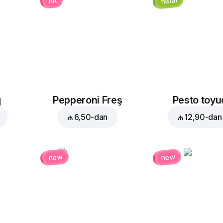
halal
hit
q
Pepperoni Freş
Pesto toyu
₼ 6,50
-dan
₼ 12,90
-dan
new
new