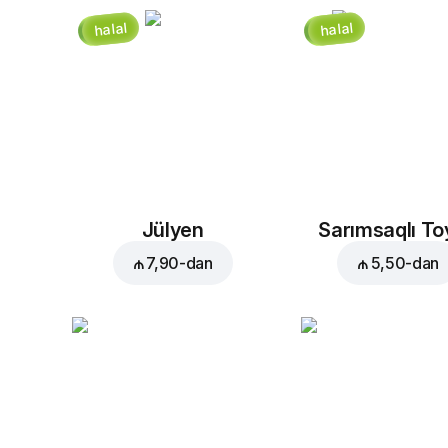
halal
halal
Jülyen
Sarımsaqlı T
₼ 7,90
-dan
₼ 5,50
-dan