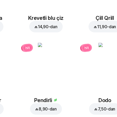
a
Krevetli blu çiz
Çill Qrill
₼ 14,90
-dan
₼ 11,90
-dan
hit
hit
r
Pendirli
Dodo
₼ 8,90
-dan
₼ 7,50
-dan