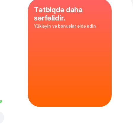
Tətbiqdə daha
sərfəlidir.
Yükləyin və bonuslar əldə edin
dir sousu
ge