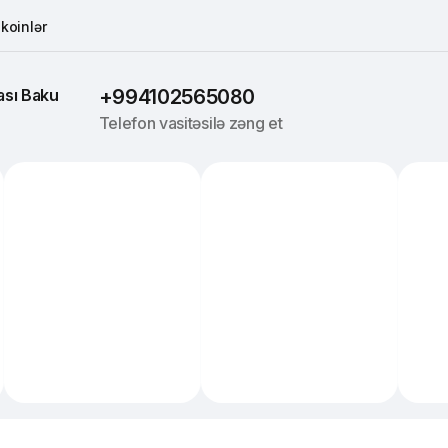
koinlər
sı 
Baku
+994102565080
Telefon vasitəsilə zəng et