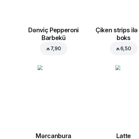
Dənviç Pepperoni
Çiken strips ilə
Barbekü
boks
₼ 7,90
₼ 6,50
Mərcanbura
Latte