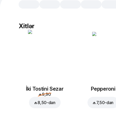
Xitlər
İki Tostini Sezar
Pepperoni
₼ 9,90
₼ 8,50
-dan
₼ 7,50
-dan