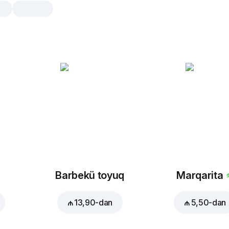
Soba kartofu souslu
Standard, 80 gr
Sobada bişmiş ədviyyatlı kartof. Pen
da yanında
standard
lar
Barbekü toyuq
Marqarita
₼ 13,90
-dan
₼ 5,50
-dan