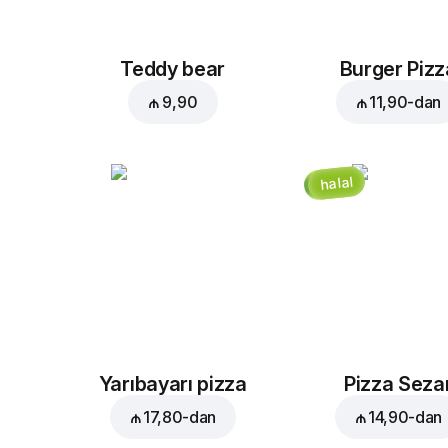
Teddy bear
Burger Pizz
₼ 9,90
₼ 11,90
-dan
halal
Yarıbayarı pizza
Pizza Seza
₼ 17,80
-dan
₼ 14,90
-dan