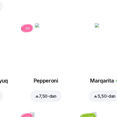
hit
oyuq
Pepperoni
Marqarita
₼ 7,50
-dan
₼ 5,50
-dan