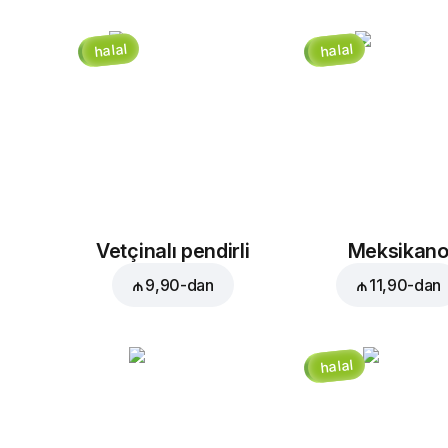
halal
halal
Vetçinalı pendirli
Meksikan
₼ 9,90
-dan
₼ 11,90
-dan
halal