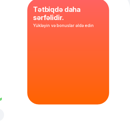
Tətbiqdə daha
sərfəlidir.
Yükləyin və bonuslar əldə edin
toyuq, təzə
ri, ranç