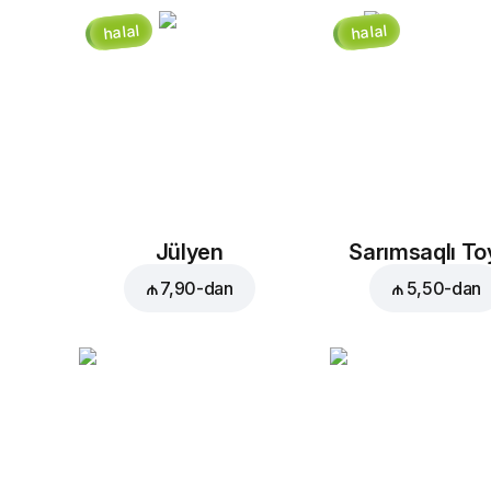
halal
halal
Jülyen
Sarımsaqlı T
₼ 7,90
-dan
₼ 5,50
-dan