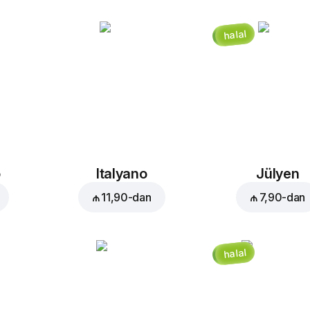
halal
o
Italyano
Jülyen
₼ 11,90
-dan
₼ 7,90
-dan
halal