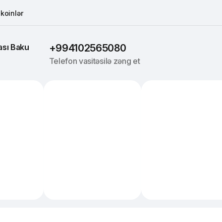
koinlər
sı 
Baku
+994102565080
Telefon vasitəsilə zəng et