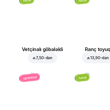
halal
halal
Vetçinalı göbələkli
Ranç toyu
₼ 7,50
-dan
₼ 13,90
-dan
updated
halal