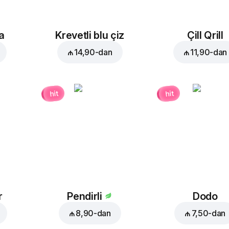
a
Krevetli blu çiz
Çill Qrill
₼ 14,90
-dan
₼ 11,90
-dan
hit
hit
r
Pendirli
Dodo
₼ 8,90
-dan
₼ 7,50
-dan