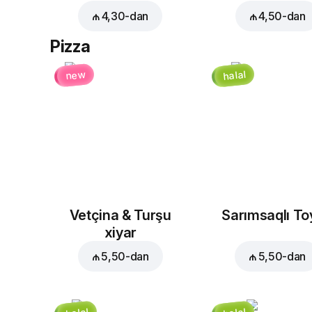
₼ 4,30
-dan
₼ 4,50
-dan
Pizza
halal
new
Vetçina & Turşu
Sarımsaqlı T
xiyar
₼ 5,50
-dan
₼ 5,50
-dan