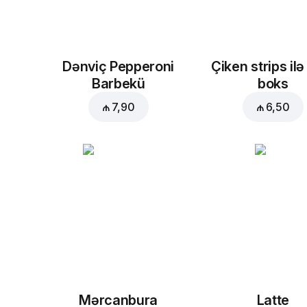
Dənviç Pepperoni
Çiken strips ilə
Barbekü
boks
₼ 7,90
₼ 6,50
Mərcanbura
Latte