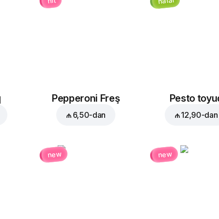
halal
hit
q
Pepperoni Freş
Pesto toyu
₼ 6,50
-dan
₼ 12,90
-dan
new
new