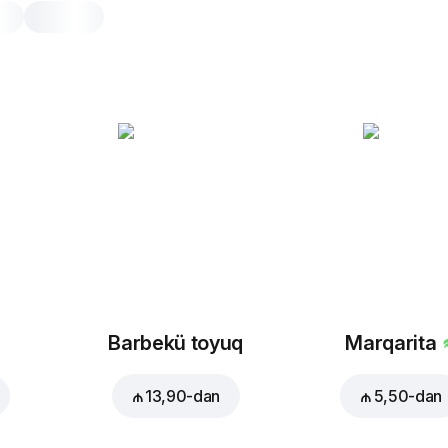
Soyuq Çiken Roll
1 pcs., tortilya buğda tortilla
Yüngül qəlyanaltı üçün ideal seçim: 
tərəvəzlər, çedder və parmezan pendi
sousu ilə hazırlanmış soyuq roll.
1 pcs.
tortilya
Barbekü toyuq
Marqarita
₼ 13,90
-dan
₼ 5,50
-dan