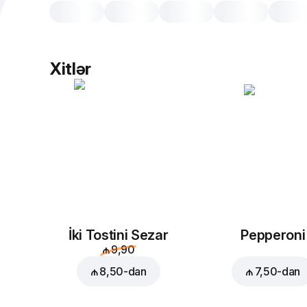
Xitlər
İki Tostini Sezar
Pepperoni
₼ 9,90
₼ 8,50
-dan
₼ 7,50
-dan