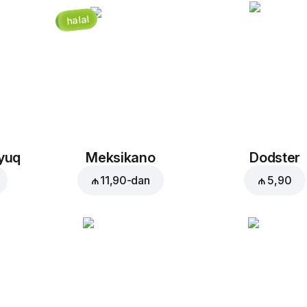
halal
Səbətə əlavə et:
₼ 5,90
oyuq
Meksikano
Dodster
₼ 11,90
-dan
₼ 5,90